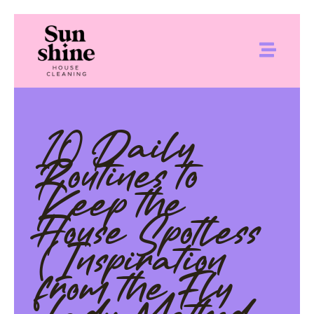
10 Daily
Routines to
Keep the
House Spotless
(Inspiration
from the Fly